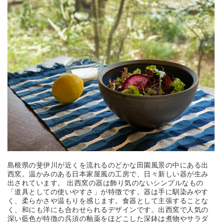
島根県の斐伊川が近くを流れるのどかな田園風景の中にある出
西窯。温かみのある日本家屋風の工房で、日々新しい器が生み
出されています。 出西窯の器は飾り気のないシンプルなもの
「道具としての使いやすさ」が特徴です。器は手に馴染みやす
く、柔らかさや温もりを感じます。食器として主張することな
く、和にも洋にも合わせられるデザインです。出西窯で人気の
深い藍色が特徴の呉須の釉薬をほどこした深鉢は煮物やサラダ