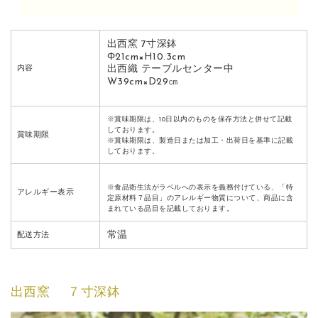
出西窯 7寸深鉢
Φ21cm×H10.3cm
出西織 テーブルセンター中
内容
W39cm×D29㎝
※賞味期限は、10日以内のものを保存方法と併せて記載
しております。
賞味期限
※賞味期限は、製造日または加工・出荷日を基準に記載
しております。
※食品衛生法がラベルへの表示を義務付けている、「特
アレルギー表示
定原材料７品目」のアレルギー物質について、商品に含
まれている品目を記載しております。
常温
配送方法
出西窯 ７寸深鉢