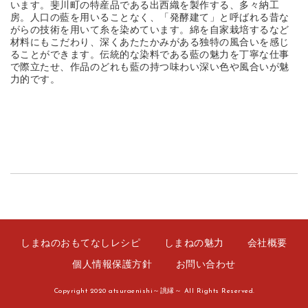
います。斐川町の特産品である出西織を製作する、多々納工
房。人口の藍を用いることなく、「発酵建て」と呼ばれる昔な
がらの技術を用いて糸を染めています。綿を自家栽培するなど
材料にもこだわり、深くあたたかみがある独特の風合いを感じ
ることができます。伝統的な染料である藍の魅力を丁寧な仕事
で際立たせ、作品のどれも藍の持つ味わい深い色や風合いが魅
力的です。
しまねのおもてなしレシピ
しまねの魅力
会社概要
個人情報保護方針
お問い合わせ
Copyright 2020 atsuraenishi～誂縁～ All Rights Reserved.