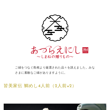
ご縁をつなぐ島根より厳選された品々を誂えました。みな
さまに素敵なご縁がありますように。
皆美家伝 鯛めし4人前（2人前×2）