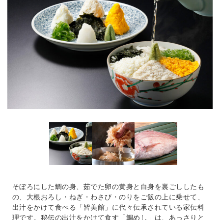
そぼろにした鯛の身、茹でた卵の黄身と白身を裏ごししたも
の、大根おろし・ねぎ・わさび・のりをご飯の上に乗せて、
出汁をかけて食べる「皆美館」に代々伝承されている家伝料
理です。秘伝の出汁をかけて食す「鯛めし」は、あっさりと