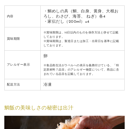
・鯛めしの具（鯛、白身、黄身、大根お
ろし、わさび、海苔、 ねぎ）各4
内容
・家伝だし（200ml）×4
※賞味期限は、10日以内のものを保存方法と併せて記載
しております。
賞味期限
※賞味期限は、製造日または加工・出荷日を基準に記載
しております。
卵
アレルギー表示
※食品衛生法がラベルへの表示を義務付けている、「特
定原材料７品目」のアレルギー物質について、商品に含
まれている品目を記載しております。
冷凍
配送方法
鯛飯の美味しさの秘密は出汁