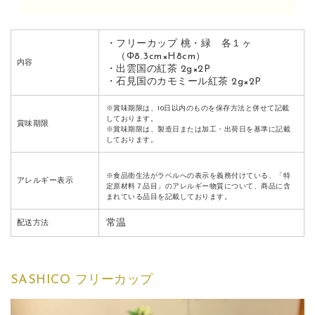
・フリーカップ 桃・緑 各１ヶ
（Φ8.3cm×H8cm）
内容
・出雲国の紅茶 2g×2P
・石見国のカモミール紅茶 2g×2P
※賞味期限は、10日以内のものを保存方法と併せて記載
しております。
賞味期限
※賞味期限は、製造日または加工・出荷日を基準に記載
しております。
※食品衛生法がラベルへの表示を義務付けている、「特
アレルギー表示
定原材料７品目」のアレルギー物質について、商品に含
まれている品目を記載しております。
常温
配送方法
SASHICO フリーカップ