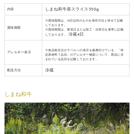
しまね和牛肩スライス350g
内容
※賞味期限は、10日以内のものを保存方法と併せて記載
しております。
賞味期限
※賞味期限は、製造日または加工・出荷日を基準に記載
冷蔵4日
しております。
※食品衛生法がラベルへの表示を義務付けている、「特
アレルギー表示
定原材料７品目」のアレルギー物質について、商品に含
まれている品目を記載しております。
冷蔵
配送方法
しまね和牛